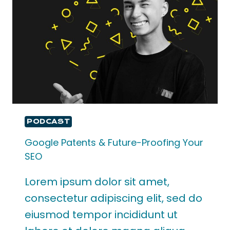
PODCAST
Google Patents & Future-Proofing Your
SEO
Lorem ipsum dolor sit amet,
consectetur adipiscing elit, sed do
eiusmod tempor incididunt ut